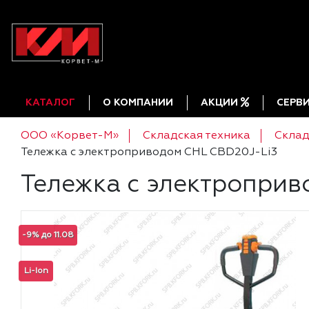
КАТАЛОГ
О КОМПАНИИ
АКЦИИ
СЕРВ
ООО «Корвет-М»
Складская техника
Склад
Тележка c электроприводом CHL CBD20J-Li3
Тележка c электроприв
-9% до 11.08
Li-Ion