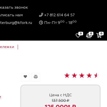
казать звонок
писать нам
+7 812 614 64 57
00
00
terburg@kfork.ru
Пн-Пт 9
- 18
0
0
0
тележки
Цена с НДС
и
137 500 ₽