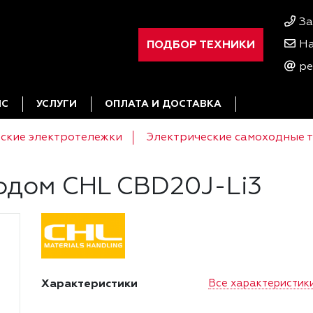
За
ПОДБОР ТЕХНИКИ
На
pe
ИС
УСЛУГИ
ОПЛАТА И ДОСТАВКА
ские электротележки
Электрические самоходные 
одом CHL CBD20J-Li3
Характеристики
Все характеристик