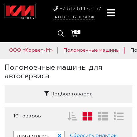
+7 812 614 64 57
заказать звонок
0
ООО «Корвет-М»
Поломоечные машины
По
Поломоечные машины для
автосервиса
Подбор товаров
10 товаров
Сбросить фильтры
для автосервиса