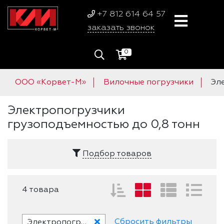
+7 812 614 64 57
заказать звонок
0
ООО «Корвет-М»
Вилочные погрузчики
Эл
Электропогрузчики
грузоподъемностью до 0,8 тонн
Подбор товаров
4 товара
Сбросить фильтры
Электропогрузчики грузоподъемностью до 0,8 тонн