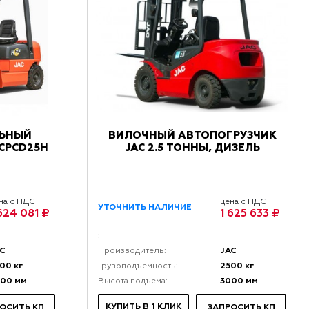
ЛЬНЫЙ
ВИЛОЧНЫЙ АВТОПОГРУЗЧИК
CPCD25H
JAC 2.5 ТОННЫ, ДИЗЕЛЬ
на с НДС
цена с НДС
УТОЧНИТЬ НАЛИЧИЕ
 624 081 ₽
1 625 633 ₽
:
AC
JAC
Производитель:
00 кг
2500 кг
Грузоподъемность:
000 мм
3000 мм
Высота подъема:
КУПИТЬ В 1 КЛИК
ОСИТЬ КП
ЗАПРОСИТЬ КП