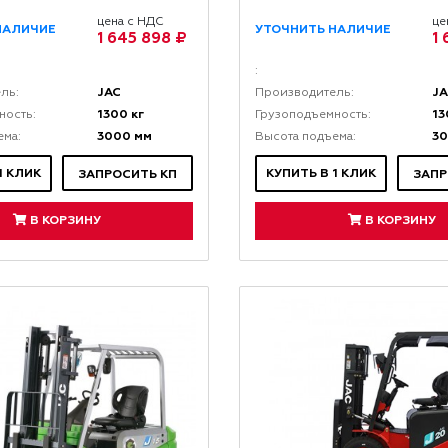
цена с НДС
це
НАЛИЧИЕ
УТОЧНИТЬ НАЛИЧИЕ
1 645 898 ₽
1
:
JAC
J
ль:
Производитель:
1300 кг
13
ность:
Грузоподъемность:
3000 мм
3
ема:
Высота подъема:
1 КЛИК
КУПИТЬ В 1 КЛИК
ЗАПРОСИТЬ КП
ЗАПР
В КОРЗИНУ
В КОРЗИНУ