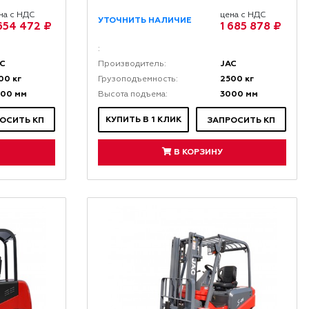
на с НДС
цена с НДС
УТОЧНИТЬ НАЛИЧИЕ
 654 472 ₽
1 685 878 ₽
:
AC
JAC
Производитель:
00 кг
2500 кг
Грузоподъемность:
000 мм
3000 мм
Высота подъема:
КУПИТЬ В 1 КЛИК
ОСИТЬ КП
ЗАПРОСИТЬ КП
В КОРЗИНУ