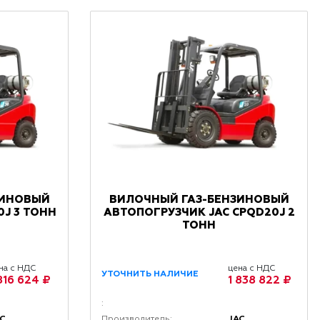
ЗИНОВЫЙ
ВИЛОЧНЫЙ ГАЗ-БЕНЗИНОВЫЙ
0J 3 ТОНН
АВТОПОГРУЗЧИК JAC CPQD20J 2
ТОНН
на с НДС
цена с НДС
УТОЧНИТЬ НАЛИЧИЕ
 816 624 ₽
1 838 822 ₽
:
AC
JAC
Производитель: