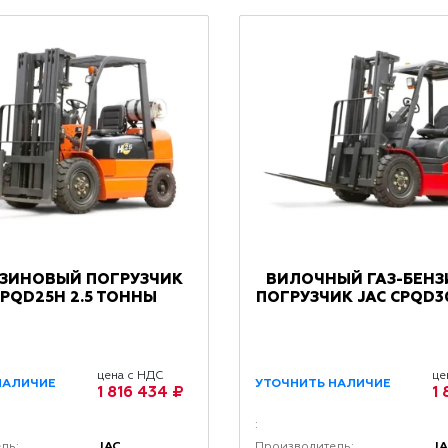
НЗИНОВЫЙ ПОГРУЗЧИК
ВИЛОЧНЫЙ ГАЗ-БЕН
CPQD25Н 2.5 ТОННЫ
ПОГРУЗЧИК JAC CPQD3
цена с НДС
це
НАЛИЧИЕ
УТОЧНИТЬ НАЛИЧИЕ
1 816 434 ₽
1
:
JAC
J
ль:
Производитель: