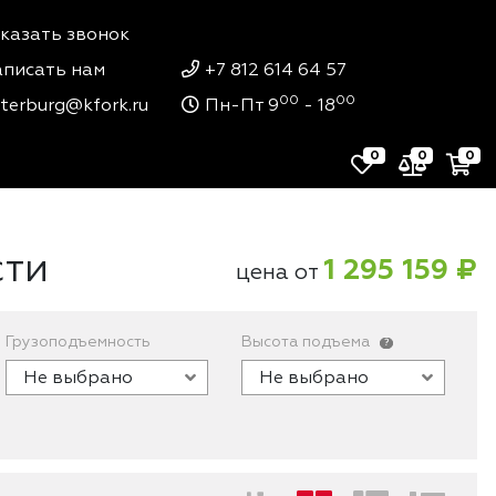
казать звонок
писать нам
+7 812 614 64 57
00
00
terburg@kfork.ru
Пн-Пт 9
- 18
0
0
0
сти
1 295 159 ₽
цена от
Грузоподъемность
Высота подъема
?
Не выбрано
Не выбрано