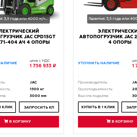
Гарантия: 3,5 года или 4000 м/час
ЛЕКТРИЧЕСКИЙ
ЭЛЕКТРИЧЕСК
ГРУЗЧИК JAC CPD15GT
АВТОПОГРУЗЧИК JAC 2
 271-404 АЧ 4 ОПОРЫ
4 ОПОРЫ
цена с НДС
це
НАЛИЧИЕ
УТОЧНИТЬ НАЛИЧИЕ
1 756 933 ₽
1
:
JAC
J
ль:
Производитель:
1500 кг
20
ность:
Грузоподъемность:
3000 мм
3
ема:
Высота подъема:
1 КЛИК
КУПИТЬ В 1 КЛИК
ЗАПРОСИТЬ КП
ЗАПР
В КОРЗИНУ
В КОРЗИНУ