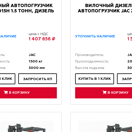
НЫЙ АВТОПОГРУЗЧИК
ВИЛОЧНЫЙ ДИЗЕ
D15H 1.5 ТОНН, ДИЗЕЛЬ
АВТОПОГРУЗЧИК JAC 
цена с НДС
це
НАЛИЧИЕ
УТОЧНИТЬ НАЛИЧИЕ
1 407 656 ₽
1
:
JAC
J
ль:
Производитель:
1500 кг
20
ность:
Грузоподъемность:
3000 мм
3
ема:
Высота подъема:
1 КЛИК
КУПИТЬ В 1 КЛИК
ЗАПРОСИТЬ КП
ЗАПР
В КОРЗИНУ
В КОРЗИНУ