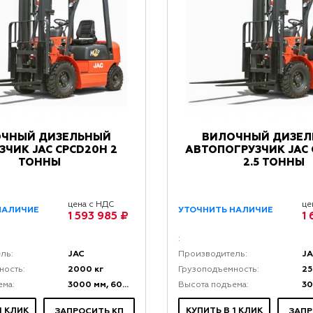
ЧНЫЙ ДИЗЕЛЬНЫЙ
ВИЛОЧНЫЙ ДИЗЕ
ЗЧИК JAC CPCD20H 2
АВТОПОГРУЗЧИК JAC 
ТОННЫ
2.5 ТОННЫ
цена с НДС
це
НАЛИЧИЕ
УТОЧНИТЬ НАЛИЧИЕ
1 593 985 ₽
1
:
JAC
J
ль:
Производитель:
2000 кг
25
ность:
Грузоподъемность:
3000 мм, 6000 мм
3
ема:
Высота подъема:
1 КЛИК
КУПИТЬ В 1 КЛИК
ЗАПРОСИТЬ КП
ЗАПР