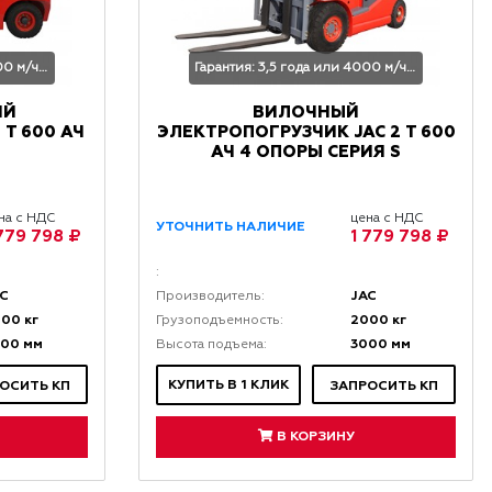
Гарантия: 3,5 года или 4000 м/час
Гарантия: 3,5 года или 4000 м/час
ИЙ
ВИЛОЧНЫЙ
 Т 600 АЧ
ЭЛЕКТРОПОГРУЗЧИК JAC 2 Т 600
АЧ 4 ОПОРЫ СЕРИЯ S
на с НДС
цена с НДС
УТОЧНИТЬ НАЛИЧИЕ
 779 798 ₽
1 779 798 ₽
:
AC
JAC
Производитель:
00 кг
2000 кг
Грузоподъемность:
000 мм
3000 мм
Высота подъема:
КУПИТЬ В 1 КЛИК
ОСИТЬ КП
ЗАПРОСИТЬ КП
В КОРЗИНУ