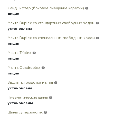
Сайдшифтер (боковое смещение каретки)
?
опция
Мачта Duplex сo стандартным свободным ходом
?
установлена
Мачта Duplex со специальным свободным ходом
?
опция
Мачта Triplex
?
опция
Мачта Quadroplex
?
опция
Защитная решетка мачты
?
установлена
Пневматические шины
?
установлены
Шины суперэластик
?