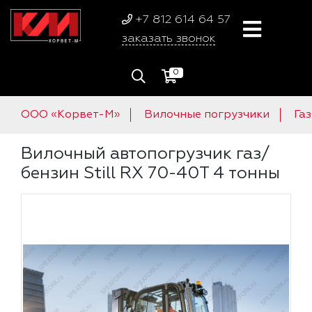
+7 812 614 64 57
заказать звонок
0
ООО «Корвет-М»
Вилочные погрузчики
Га
Вилочный автопогрузчик газ/
бензин Still RX 70-40T 4 тонны