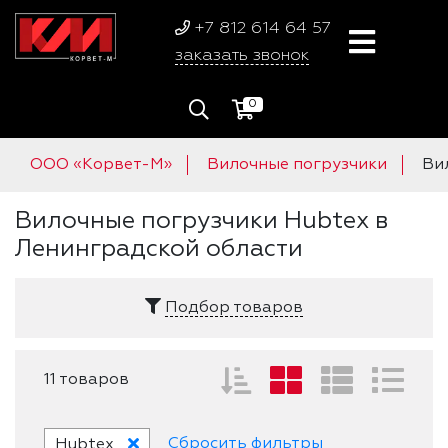
+7 812 614 64 57
заказать звонок
0
ООО «Корвет-М»
Вилочные погрузчики
Ви
Вилочные погрузчики Hubtex в
Ленинградской области
Подбор товаров
11 товаров
Сбросить фильтры
Hubtex